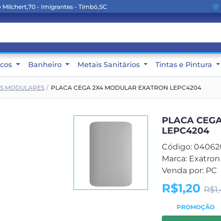
Milchert,70 - Imigrantes - Timbó,SC
icos
Banheiro
Metais Sanitários
Tintas e Pintura
S MODULARES
PLACA CEGA 2X4 MODULAR EXATRON LEPC4204
PLACA CEG
LEPC4204
Código: 0406
Marca: Exatron
Venda por: PC
R$1,20
R$1
PROMOÇÃO