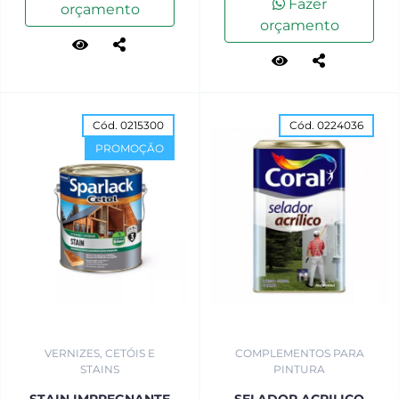
Fazer
orçamento
orçamento
Cód. 0215300
Cód. 0224036
PROMOÇÃO
VERNIZES, CETÓIS E
COMPLEMENTOS PARA
STAINS
PINTURA