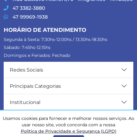
47 3382-3880
47 99969-1938
HORÁRIO DE ATENDIMENTO
Segunda à Sexta: 7:30hs-12:00hs / 13:30hs-18:30hs
Sábado: 7:45hs-12:15hs
Domingos e Feriados: Fechado
Redes Sociais
Principais Categorias
Institucional
Usamos cookies para fornecer e melhorar nossos serviços. Ao
©
2026 Todos os direitos reservados - Gessner Material de Construção
usar nosso site, você concorda com a nossa
Ltda - CNPJ 76.840.594/0001-00 - Preços apresentados a vista para
Política de Privacidade e Segurança (LGPD)
pagamento em dinheiro, cartão de débito ou PIX. Imagens
meramente ilustrativas, podendo haver diferenças entre cores e