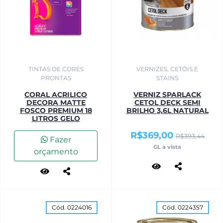
TINTAS DE CORES
VERNIZES, CETÓIS E
PRONTAS
STAINS
CORAL ACRILICO
VERNIZ SPARLACK
DECORA MATTE
CETOL DECK SEMI
FOSCO PREMIUM 18
BRILHO 3,6L NATURAL
LITROS GELO
R$369,00
R$393,44
Fazer
GL a vista
orçamento
Cód. 0224016
Cód. 0224357