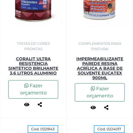
TINTAS DE CORES
COMPLEMENTOS PARA
PRONTAS
PINTURA
CORALIT ULTRA
IMPERMEABILIZANTE
RESISTENCIA
PAREDE RESINA
SINTETICO BRILHANTE
ACRÍLICA A BASE DE
3,6 LITROS ALUMINIO
SOLVENTE EUCATEX
900ML
Fazer
Fazer
orçamento
orçamento
Cód. 0329143
Cód. 0224017