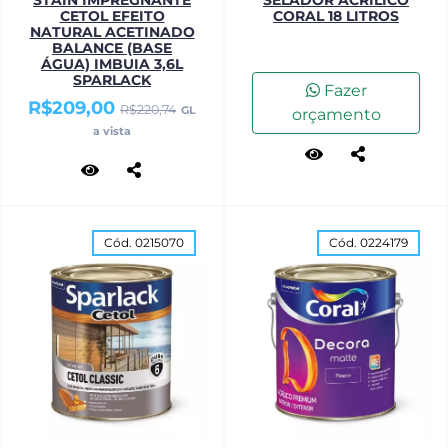
STAIN IMPREGNANTE
SELADOR ACRILICO
CETOL EFEITO
CORAL 18 LITROS
NATURAL ACETINADO
BALANCE (BASE
ÁGUA) IMBUIA 3,6L
SPARLACK
Fazer
R$209,00
R$220,74
GL
orçamento
a vista
Cód. 0215070
Cód. 0224179