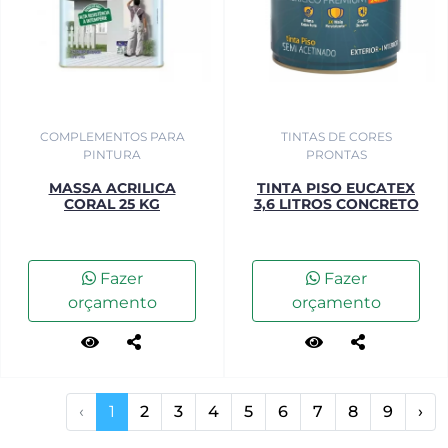
COMPLEMENTOS PARA
TINTAS DE CORES
PINTURA
PRONTAS
MASSA ACRILICA
TINTA PISO EUCATEX
CORAL 25 KG
3,6 LITROS CONCRETO
Fazer
Fazer
orçamento
orçamento
‹
1
2
3
4
5
6
7
8
9
›