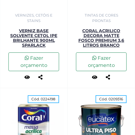
VERNIZES, CETÓIS E
TINTAS DE CORES
STAINS
PRONTAS
VERNIZ BASE
CORAL ACRILICO
SOLVENTE CETOL IPE
DECORA MATTE
BRILHANTE 900ML
FOSCO PREMIUM 3,6
SPARLACK
LITROS BRANCO
Fazer
Fazer
orçamento
orçamento
Cód. 0224198
Cód. 0209316