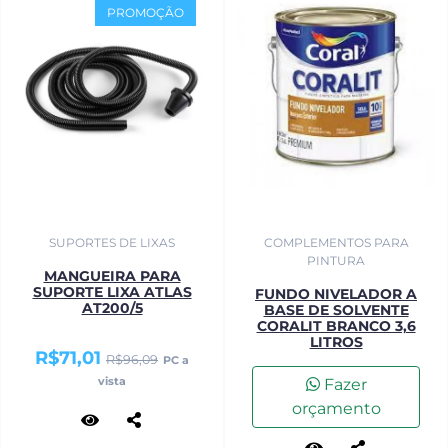
PROMOÇÃO
SUPORTES DE LIXAS
COMPLEMENTOS PARA
PINTURA
MANGUEIRA PARA
SUPORTE LIXA ATLAS
FUNDO NIVELADOR A
AT200/5
BASE DE SOLVENTE
CORALIT BRANCO 3,6
LITROS
R$71,01
R$96,09
PC a
vista
Fazer
orçamento