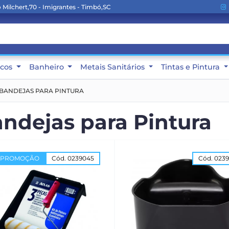
Milchert,70 - Imigrantes - Timbó,SC
icos
Banheiro
Metais Sanitários
Tintas e Pintura
BANDEJAS PARA PINTURA
ndejas para Pintura
PROMOÇÃO
Cód. 0239045
Cód. 023