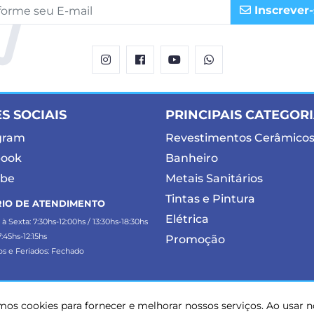
Inscrever-
S SOCIAIS
PRINCIPAIS CATEGOR
gram
Revestimentos Cerâmico
book
Banheiro
ube
Metais Sanitários
Tintas e Pintura
IO DE ATENDIMENTO
Elétrica
 Sexta: 7:30hs-12:00hs / 13:30hs-18:30hs
:45hs-12:15hs
Promoção
 e Feriados: Fechado
os cookies para fornecer e melhorar nossos serviços. Ao usar 