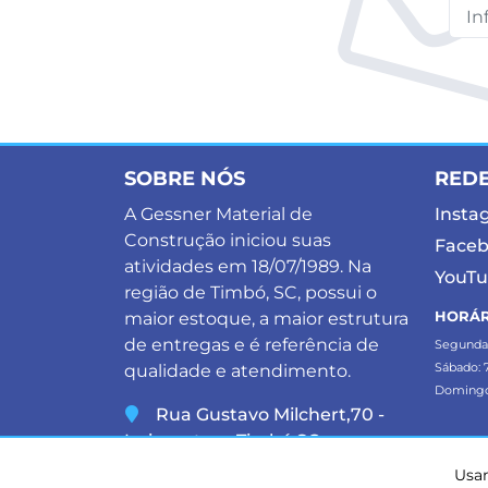
SOBRE NÓS
REDE
A Gessner Material de
Insta
Construção iniciou suas
Face
atividades em 18/07/1989. Na
YouT
região de Timbó, SC, possui o
HORÁR
maior estoque, a maior estrutura
de entregas e é referência de
Segunda à
Sábado: 7
qualidade e atendimento.
Domingos
Rua Gustavo Milchert,70 -
Imigrantes - Timbó,SC
47 3382-3880
Usam