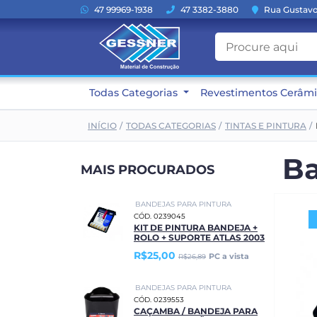
47 99969-1938
47 3382-3880
Rua Gustavo 
Todas Categorias
Revestimentos Cerâm
INÍCIO
TODAS CATEGORIAS
TINTAS E PINTURA
Ba
MAIS PROCURADOS
BANDEJAS PARA PINTURA
CÓD. 0239045
KIT DE PINTURA BANDEJA +
ROLO + SUPORTE ATLAS 2003
R$25,00
PC a vista
R$26,89
BANDEJAS PARA PINTURA
CÓD. 0239553
CAÇAMBA / BANDEJA PARA