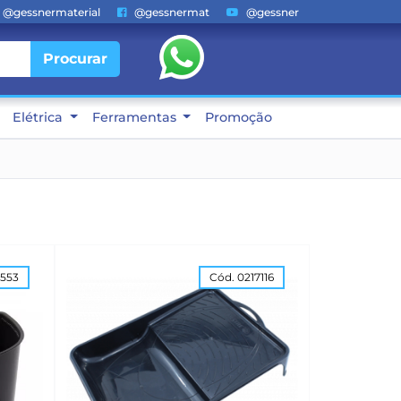
@gessnermaterial
@gessnermat
@gessner
Procurar
Elétrica
Ferramentas
Promoção
9553
Cód. 0217116