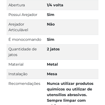
Abertura
1/4 volta
Possui Arejador
Sim
Arejador
Não
Articulável
É monocomando
Sim
Quantidade de
2 jatos
jatos
Material
Metal
Instalação
Mesa
Recomendações
Nunca utilizar produtos
químicos ou utilizar de
utensílios abrasivos.
Sempre limpar com