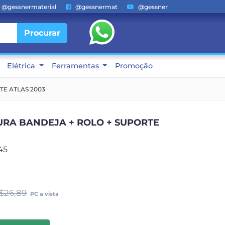
@gessnermaterial
@gessnermat
@gessner
Procurar
Elétrica
Ferramentas
Promoção
TE ATLAS 2003
TURA BANDEJA + ROLO + SUPORTE
45
$26,89
PC a vista